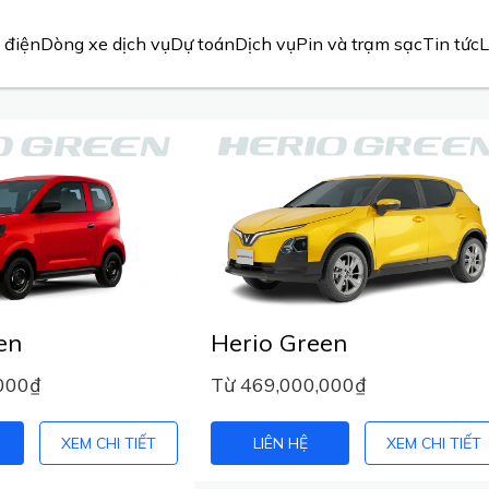
 điện
Dòng xe dịch vụ
Dự toán
Dịch vụ
Pin và trạm sạc
Tin tức
L
en
Herio Green
000₫
Từ 469,000,000₫
XEM CHI TIẾT
LIÊN HỆ
XEM CHI TIẾT