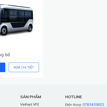
ng bố
XEM CHI TIẾT
SẢN PHẨM
HOTLINE
VinFast VF2
0783433602
Điện thoại: